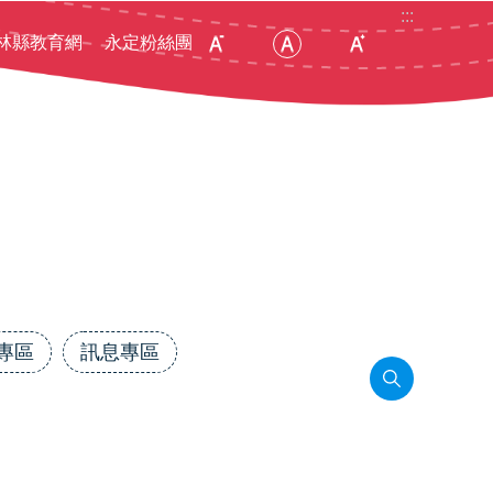
:::
林縣教育網
永定粉絲團
專區
訊息專區