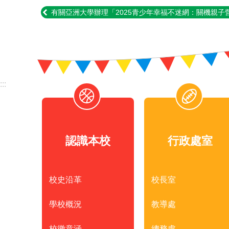
有關亞洲大學辦理「2025青少年幸福不迷網：關機親子
:::
認識本校
行政處室
校史沿革
校長室
學校概況
教導處
校徽意涵
總務處