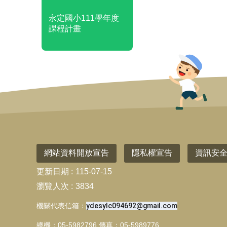
永定國小111學年度
課程計畫
網站資料開放宣告
隱私權宣告
資訊安
更新日期
115-07-15
瀏覽人次
3834
機關代表信箱：
ydesylc094692@gmail.com
總機：05-5982796 傳真：05-5989776